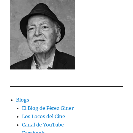
Blogs
El Blog de Pérez Giner
Los Locos del Cine
Canal de YouTube