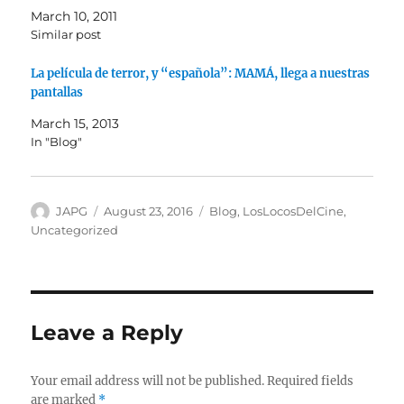
March 10, 2011
Similar post
La película de terror, y “española”: MAMÁ, llega a nuestras
pantallas
March 15, 2013
In "Blog"
Author
Posted
Categories
JAPG
August 23, 2016
Blog
,
LosLocosDelCine
,
on
Uncategorized
Leave a Reply
Your email address will not be published.
Required fields
are marked
*