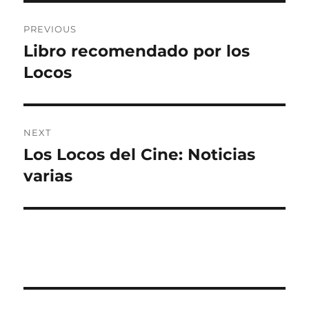
Post
PREVIOUS
navigation
Libro recomendado por los
Previous
post:
Locos
NEXT
Los Locos del Cine: Noticias
Next
post:
varias