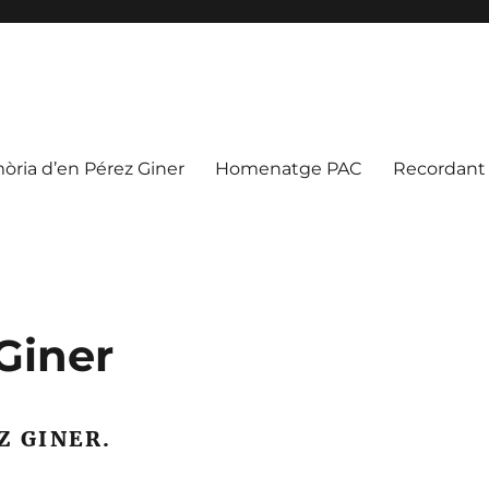
òria d’en Pérez Giner
Homenatge PAC
Recordant
Giner
Z GINER.