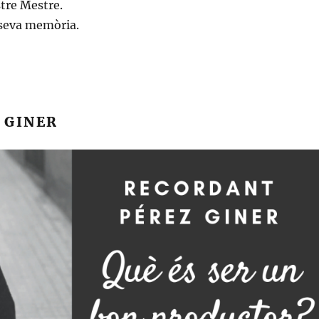
stre Mestre.
 seva memòria.
 GINER