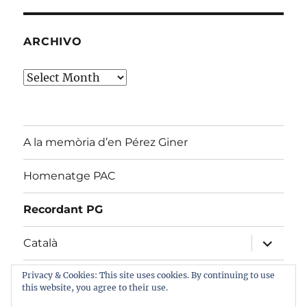
ARCHIVO
Archivo
A la memòria d’en Pérez Giner
Homenatge PAC
Recordant PG
expand
Català
child
menu
expand
Privacy & Cookies: This site uses cookies. By continuing to use
Castellano
child
this website, you agree to their use.
menu
expand