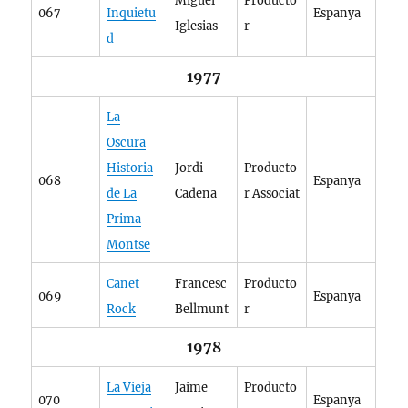
Miguel
Producto
067
Inquietu
Espanya
Iglesias
r
d
1977
La
Oscura
Historia
Jordi
Producto
068
Espanya
de La
Cadena
r Associat
Prima
Montse
Canet
Francesc
Producto
069
Espanya
Rock
Bellmunt
r
1978
La Vieja
Jaime
Producto
070
Espanya