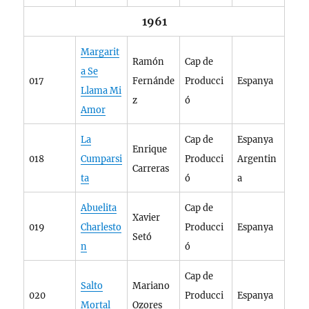
1961
Margarit
Ramón
Cap de
a Se
017
Fernánde
Producci
Espanya
Llama Mi
z
ó
Amor
La
Cap de
Espanya
Enrique
018
Cumparsi
Producci
Argentin
Carreras
ta
ó
a
Abuelita
Cap de
Xavier
019
Charlesto
Producci
Espanya
Setó
n
ó
Cap de
Salto
Mariano
020
Producci
Espanya
Mortal
Ozores