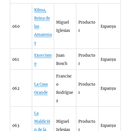
Kilma,
Reina de
Miguel
Producto
060
las
Espanya
Iglesias
r
Amazona
s
Exorcism
Juan
Producto
061
Espanya
o
Bosch
r
Francisc
La Casa
o
Producto
062
Espanya
Grande
Rodrígue
r
z
La
Maldició
Miguel
Producto
063
Espanya
n de la
Iglesias
r