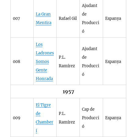
Ajudant
La Gran
de
007
Rafael Gil
Espanya
Mentira
Producci
ó
Los
Ajudant
Ladrones
P.L.
de
008
Somos
Espanya
Ramírez
Producci
Gente
ó
Honrada
1957
El Tigre
Cap de
de
P.L.
009
Producci
Espanya
Chamber
Ramírez
ó
í