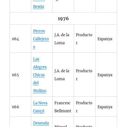
Bestia
1976
Perros
J.A. de la
Producto
064
Callejero
Espanya
Loma
r
s
Las
Alegres
J.A. de la
Producto
065
Chicas
Espanya
Loma
r
del
Molino
La Nova
Francesc
Producto
066
Espanya
Cançó
Bellmunt
r
Desnuda