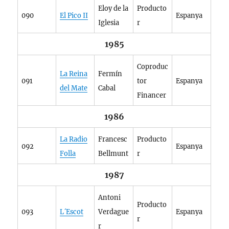
Eloy de la
Producto
090
El Pico II
Espanya
Iglesia
r
1985
Coproduc
La Reina
Fermín
091
tor
Espanya
del Mate
Cabal
Financer
1986
La Radio
Francesc
Producto
092
Espanya
Folla
Bellmunt
r
1987
Antoni
Producto
093
L´Escot
Verdague
Espanya
r
r