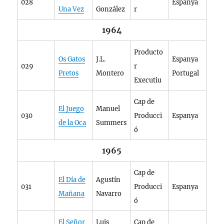
028
Espanya
Una Vez
González
r
1964
Producto
Os Gatos
J.L.
Espanya
029
r
Pretos
Montero
Portugal
Executiu
Cap de
El Juego
Manuel
030
Producci
Espanya
de la Oca
Summers
ó
1965
Cap de
El Día de
Agustín
031
Producci
Espanya
Mañana
Navarro
ó
El Señor
Luis
Cap de