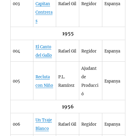
003
Capitan
Rafael Gil
Regidor
Espanya
Contrera
s
1955
El Canto
004
Rafael Gil
Regidor
Espanya
del Gallo
Ajudant
Recluta
P.L.
de
005
Espanya
con Niño
Ramírez
Producci
ó
1956
Un Traje
006
Rafael Gil
Regidor
Espanya
Blanco