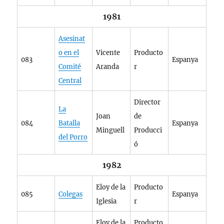
1981
Asesinat
o en el
Vicente
Producto
083
Espanya
Comité
Aranda
r
Central
Director
La
Joan
de
084
Batalla
Espanya
Minguell
Producci
del Porro
ó
1982
Eloy de la
Producto
085
Colegas
Espanya
Iglesia
r
Eloy de la
Producto