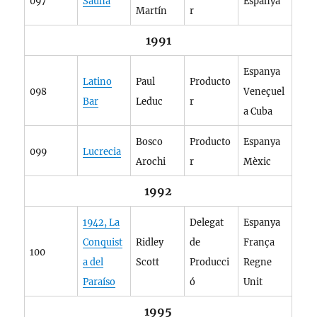
097
Sauna
Espanya
Martín
r
1991
Espanya
Latino
Paul
Producto
098
Veneçuel
Bar
Leduc
r
a Cuba
Bosco
Producto
Espanya
099
Lucrecia
Arochi
r
Mèxic
1992
1942, La
Delegat
Espanya
Conquist
Ridley
de
França
100
a del
Scott
Producci
Regne
Paraíso
ó
Unit
1995