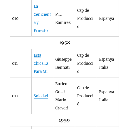
La
Cap de
Cenicient
P.L.
010
Producci
Espanya
a y
Ramírez
ó
Ernesto
1958
Esta
Cap de
Giuseppe
Espanya
011
Chica Es
Producci
Bennati
Italia
Para Mi
ó
Enrico
Cap de
Gras i
Espanya
012
Soledad
Producci
Mario
Italia
ó
Craveri
1959