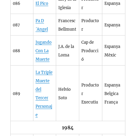
086
El Pico
Espanya
Iglesia
r
Pa D
Francesc
Producto
087
Espanya
´Angel
Bellmunt
r
Jugando
Cap de
J.A. de la
Espanya
088
Con La
Producci
Loma
Mèxic
Muerte
ó
La Triple
Muerte
Producto
Espanya
del
Helvio
089
r
Belgica
Tercer
Soto
Executiu
França
Personaj
e
1984