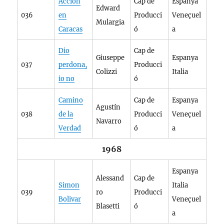
Acción
Cap de
Espanya
Edward
036
en
Producci
Veneçuel
Mulargia
Caracas
ó
a
Dio
Cap de
Giuseppe
Espanya
037
perdona,
Producci
Colizzi
Italia
io no
ó
Camino
Cap de
Espanya
Agustín
038
de la
Producci
Veneçuel
Navarro
Verdad
ó
a
1968
Espanya
Alessand
Cap de
Simon
Italia
039
ro
Producci
Bolivar
Veneçuel
Blasetti
ó
a