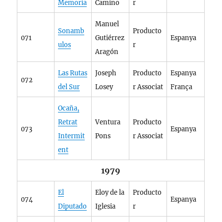
Memoria
Camino
r
Manuel
Sonamb
Producto
071
Gutiérrez
Espanya
ulos
r
Aragón
Las Rutas
Joseph
Producto
Espanya
072
del Sur
Losey
r Associat
França
Ocaña,
Retrat
Ventura
Producto
073
Espanya
Intermit
Pons
r Associat
ent
1979
El
Eloy de la
Producto
074
Espanya
Diputado
Iglesia
r