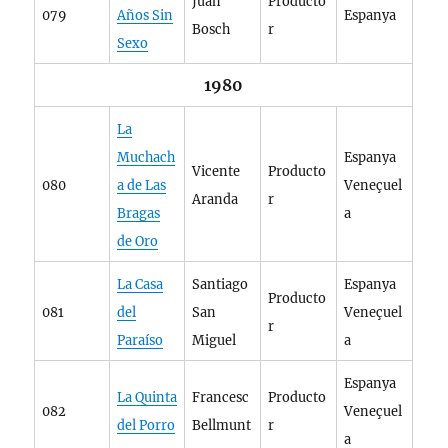
Juan
Producto
079
Años Sin
Espanya
Bosch
r
Sexo
1980
La
Muchach
Espanya
Vicente
Producto
080
a de Las
Veneçuel
Aranda
r
Bragas
a
de Oro
La Casa
Santiago
Espanya
Producto
081
del
San
Veneçuel
r
Paraíso
Miguel
a
Espanya
La Quinta
Francesc
Producto
082
Veneçuel
del Porro
Bellmunt
r
a