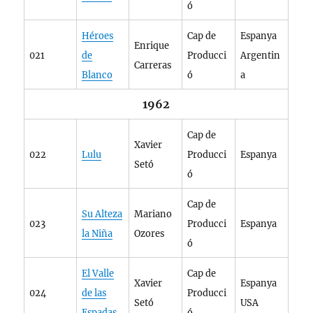
ó
Héroes
Cap de
Espanya
Enrique
021
de
Producci
Argentin
Carreras
Blanco
ó
a
1962
Cap de
Xavier
022
Lulu
Producci
Espanya
Setó
ó
Cap de
Su Alteza
Mariano
023
Producci
Espanya
la Niña
Ozores
ó
El Valle
Cap de
Xavier
Espanya
024
de las
Producci
Setó
USA
Espadas
ó