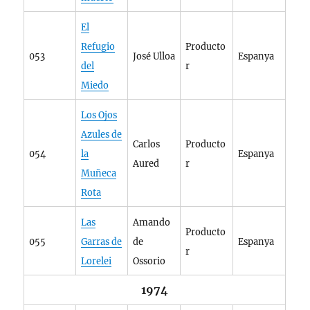
El
Refugio
Producto
053
José Ulloa
Espanya
del
r
Miedo
Los Ojos
Azules de
Carlos
Producto
054
la
Espanya
Aured
r
Muñeca
Rota
Las
Amando
Producto
055
Garras de
de
Espanya
r
Lorelei
Ossorio
1974