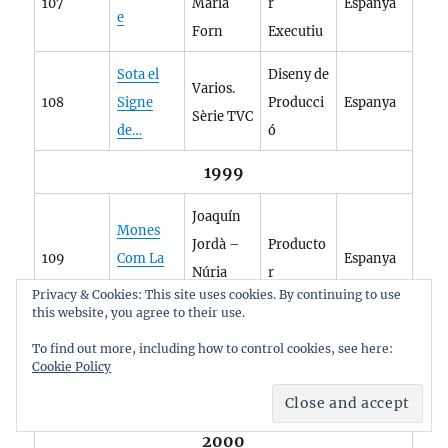
107
Maria
r
Espanya
e
Forn
Executiu
Sota el
Diseny de
Varios.
108
Signe
Producci
Espanya
Sèrie TVC
de…
ó
1999
Joaquín
Mones
Jordà –
Producto
109
Com La
Espanya
Núria
r
Becky
Privacy & Cookies: This site uses cookies. By continuing to use
Villazan
this website, you agree to their use.
La
To find out more, including how to control cookies, see here:
Eduard
Producto
Cookie Policy
110
Caverna
Espanya
Cortés
r
(TV)
2000