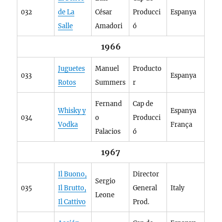
032
de La
César
Producci
Espanya
Salle
Amadori
ó
1966
Juguetes
Manuel
Producto
033
Espanya
Rotos
Summers
r
Fernand
Cap de
Whisky y
Espanya
034
o
Producci
Vodka
França
Palacios
ó
1967
Il Buono,
Director
Sergio
035
Il Brutto,
General
Italy
Leone
Il Cattivo
Prod.