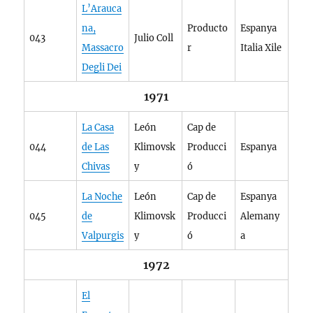
L’Arauca
na,
Producto
Espanya
043
Julio Coll
Massacro
r
Italia Xile
Degli Dei
1971
La Casa
León
Cap de
044
de Las
Klimovsk
Producci
Espanya
Chivas
y
ó
La Noche
León
Cap de
Espanya
045
de
Klimovsk
Producci
Alemany
Valpurgis
y
ó
a
1972
El