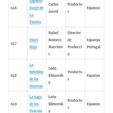
Espanto
Carlos
Producto
046
Surge de
Espanya
Aured
r
La
Tumba
Rafael
Director
Disco
Romero
de
Espanya
047
Rojo
Marchen
Producci
Portugal
t
ó
La
León
Rebelión
Producto
048
Klimovsk
Espanya
de las
r
y
Muertas
La Saga
León
Producto
049
de los
Klimovsk
Espanya
r
Drácula
y