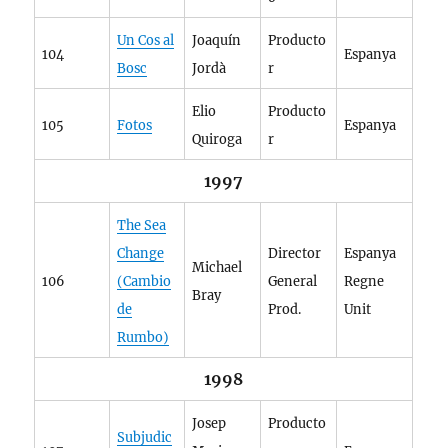
Un Cos al
Joaquín
Producto
104
Espanya
Bosc
Jordà
r
Elio
Producto
105
Fotos
Espanya
Quiroga
r
1997
The Sea
Change
Director
Espanya
Michael
106
(Cambio
General
Regne
Bray
de
Prod.
Unit
Rumbo)
1998
Josep
Producto
Subjudic