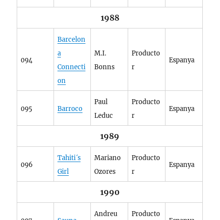
1988
Barcelon
a
M.I.
Producto
094
Espanya
Connecti
Bonns
r
on
Paul
Producto
095
Barroco
Espanya
Leduc
r
1989
Tahiti´s
Mariano
Producto
096
Espanya
Girl
Ozores
r
1990
Andreu
Producto