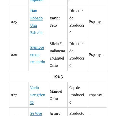
Han
Director
Robado
Xavier
de
025
Espanya
Una
Setó
Producci
Estrella
ó
Silvio F.
Director
Siempre
Balbuena
de
026
en mi
Espanya
i Manuel
Producci
recuerdo
Caño
ó
1963
Vudú
Cap de
Manuel
027
Sangrien
Producci
Espanya
Caño
to
ó
Se Vive
Arturo
Producto