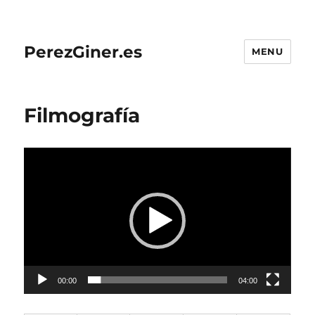
PerezGiner.es
MENU
Filmografía
Video
Player
00:00
04:00