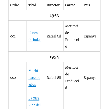
Ordre
Títol
Director
Càrrec
País
1953
Meritori
El Beso
de
001
Rafael Gil
Espanya
de Judas
Producci
ó
1954
Meritori
Murió
de
002
hace 15
Rafael Gil
Espanya
Producci
años
ó
La Otra
Vida del