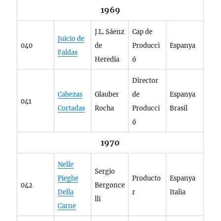
1969
J.L. Sáenz
Cap de
Juicio de
040
de
Producci
Espanya
Faldas
Heredia
ó
Director
Cabezas
Glauber
de
Espanya
041
Cortadas
Rocha
Producci
Brasil
ó
1970
Nelle
Sergio
Pieghe
Producto
Espanya
042
Bergonce
Della
r
Italia
lli
Carne