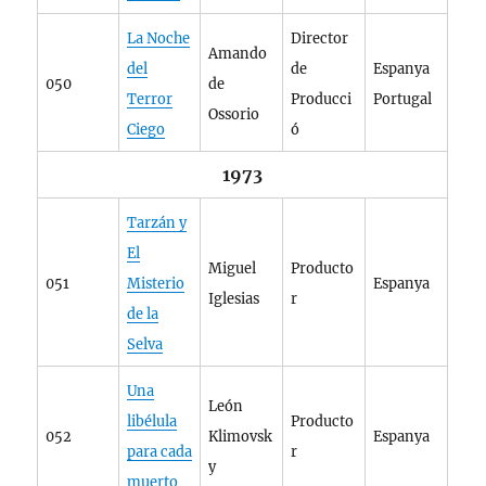
La Noche
Director
Amando
del
de
Espanya
050
de
Terror
Producci
Portugal
Ossorio
Ciego
ó
1973
Tarzán y
El
Miguel
Producto
051
Misterio
Espanya
Iglesias
r
de la
Selva
Una
León
libélula
Producto
052
Klimovsk
Espanya
para cada
r
y
muerto