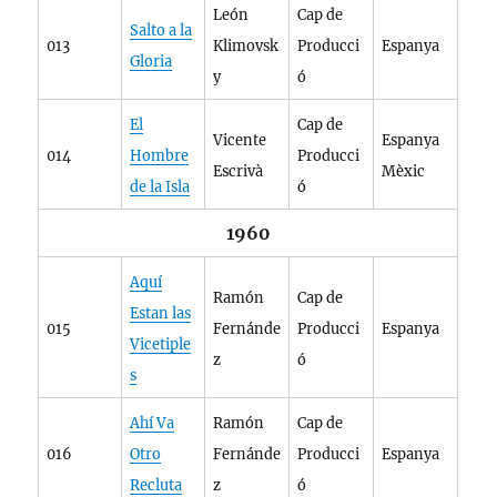
León
Cap de
Salto a la
013
Klimovsk
Producci
Espanya
Gloria
y
ó
El
Cap de
Vicente
Espanya
014
Hombre
Producci
Escrivà
Mèxic
de la Isla
ó
1960
Aquí
Ramón
Cap de
Estan las
015
Fernánde
Producci
Espanya
Vicetiple
z
ó
s
Ahí Va
Ramón
Cap de
016
Otro
Fernánde
Producci
Espanya
Recluta
z
ó