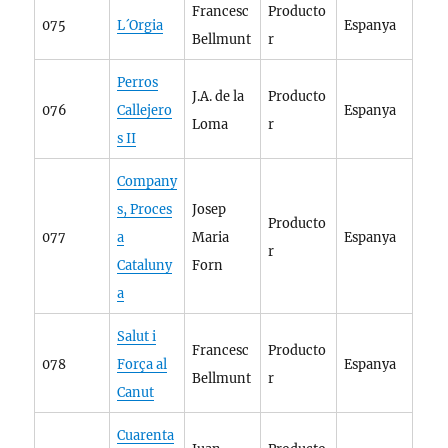
Francesc
Producto
075
L´Orgia
Espanya
Bellmunt
r
Perros
J.A. de la
Producto
076
Callejero
Espanya
Loma
r
s II
Company
s, Proces
Josep
Producto
077
a
Maria
Espanya
r
Cataluny
Forn
a
Salut i
Francesc
Producto
078
Força al
Espanya
Bellmunt
r
Canut
Cuarenta