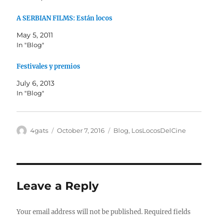
A SERBIAN FILMS: Están locos
May 5, 2011
In "Blog"
Festivales y premios
July 6, 2013
In "Blog"
Author
Posted
Categories
4gats
October 7, 2016
Blog
,
LosLocosDelCine
on
Leave a Reply
Your email address will not be published.
Required fields